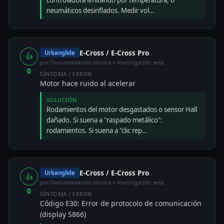
neumáticos desinflados. Medir vol…
E-Cross / E-Cross Pro
Urbanglide
👍
por Documentación técnica + investigación web
0
SÍNTOMA / ERROR
Motor hace ruido al acelerar
SOLUCIÓN
Rodamientos del motor desgastados o sensor Hall
dañado. Si suena a "raspado metálico":
rodamientos. Si suena a "clic rep…
E-Cross / E-Cross Pro
Urbanglide
👍
por Documentación técnica + investigación web
0
SÍNTOMA / ERROR
Código E30: Error de protocolo de comunicación
(display S866)