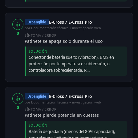
E-Cross / E-Cross Pro
Urbanglide
👍
por Documentación técnica + investigación web
0
SÍNTOMA / ERROR
Patinete se apaga solo durante el uso
SOLUCIÓN
Conector de batería suelto (vibración), BMS en
protección por temperatura o subtensión, o
controladora sobrecalentada. R…
E-Cross / E-Cross Pro
Urbanglide
👍
por Documentación técnica + investigación web
0
SÍNTOMA / ERROR
Patinete pierde potencia en cuestas
SOLUCIÓN
Batería degradada (menos del 80% capacidad),
controladora limitando por temperatura, o