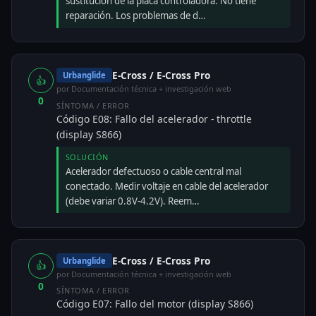
sustitución de la placa controladora. No tiene
reparación. Los problemas de d…
E-Cross / E-Cross Pro
Urbanglide
👍
por Documentación técnica + investigación web
0
SÍNTOMA / ERROR
Código E08: Fallo del acelerador - throttle
(display S866)
SOLUCIÓN
Acelerador defectuoso o cable central mal
conectado. Medir voltaje en cable del acelerador
(debe variar 0.8V-4.2V). Reem…
E-Cross / E-Cross Pro
Urbanglide
👍
por Documentación técnica + investigación web
0
SÍNTOMA / ERROR
Código E07: Fallo del motor (display S866)