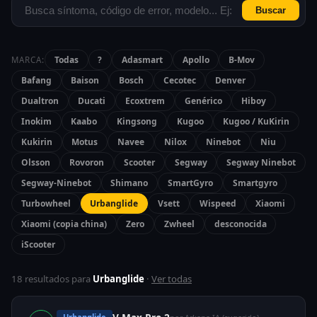
Buscar
Todas
?
Adasmart
Apollo
B-Mov
MARCA:
Bafang
Baison
Bosch
Cecotec
Denver
Dualtron
Ducati
Ecoxtrem
Genérico
Hiboy
Inokim
Kaabo
Kingsong
Kugoo
Kugoo / KuKirin
Kukirin
Motus
Navee
Nilox
Ninebot
Niu
Olsson
Rovoron
Scooter
Segway
Segway Ninebot
Segway-Ninebot
Shimano
SmartGyro
Smartgyro
Turbowheel
Urbanglide
Vsett
Wispeed
Xiaomi
Xiaomi (copia china)
Zero
Zwheel
desconocida
iScooter
18 resultados para
Urbanglide
·
Ver todas