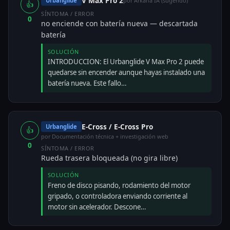
V Max Pro 2
Urbanglide
por Arkana IA (sugerido)
👍
SÍNTOMA / ERROR
0
no enciende con batería nueva — descartada
batería
SOLUCIÓN
INTRODUCCION: El Urbanglide V Max Pro 2 puede
quedarse sin encender aunque hayas instalado una
batería nueva. Este fallo…
E-Cross / E-Cross Pro
Urbanglide
👍
por Documentación técnica + investigación web
0
SÍNTOMA / ERROR
Rueda trasera bloqueada (no gira libre)
SOLUCIÓN
Freno de disco pisando, rodamiento del motor
gripado, o controladora enviando corriente al
motor sin acelerador. Descone…