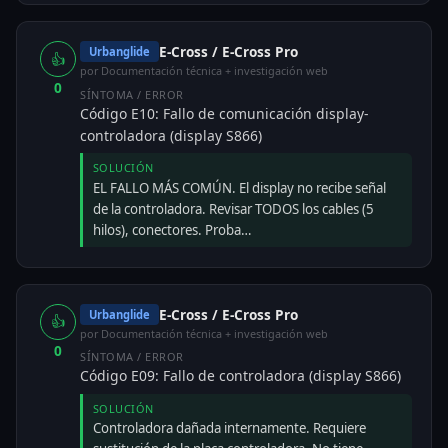
E-Cross / E-Cross Pro
Urbanglide
👍
por Documentación técnica + investigación web
0
SÍNTOMA / ERROR
Código E10: Fallo de comunicación display-
controladora (display S866)
SOLUCIÓN
EL FALLO MÁS COMÚN. El display no recibe señal
de la controladora. Revisar TODOS los cables (5
hilos), conectores. Proba…
E-Cross / E-Cross Pro
Urbanglide
👍
por Documentación técnica + investigación web
0
SÍNTOMA / ERROR
Código E09: Fallo de controladora (display S866)
SOLUCIÓN
Controladora dañada internamente. Requiere