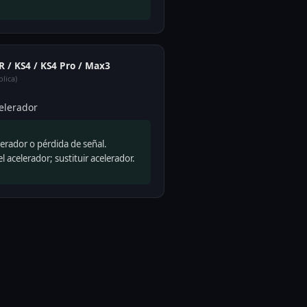
2R / KS4 / KS4 Pro / Max3
lica)
elerador
lerador o pérdida de señal.
acelerador; sustituir acelerador.