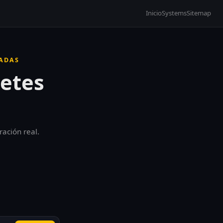
Inicio
Systems
Sitemap
CADAS
netes
ración real.