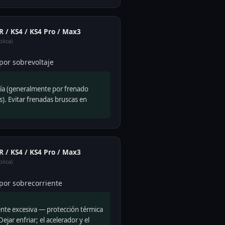
2R / KS4 / KS4 Pro / Max3
lica)
por sobrevoltaje
ería (generalmente por frenado
). Evitar frenadas bruscas en
2R / KS4 / KS4 Pro / Max3
lica)
por sobrecorriente
ente excesiva — protección térmica
ejar enfriar; el acelerador y el