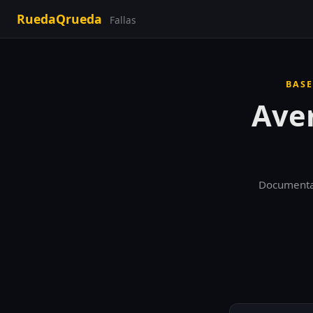
RuedaQrueda
Fallas
BASE
Aver
Documentado