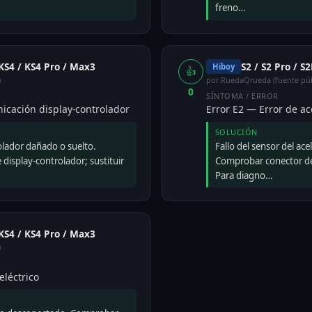
freno…
 KS4 / KS4 Pro / Max3
S2 / S2 Pro / S
Hiboy
👍
)
por RuedaQrueda (fuente púb
0
SÍNTOMA / ERROR
icación display-controlador
Error E2 — Error de ac
SOLUCIÓN
olador dañado o suelto.
Fallo del sensor del ace
 display-controlador; sustituir
Comprobar conector del 
Para diagno…
 KS4 / KS4 Pro / Max3
)
eléctrico