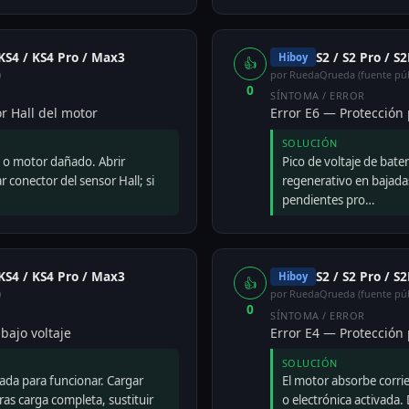
 KS4 / KS4 Pro / Max3
S2 / S2 Pro / S
Hiboy
👍
)
por RuedaQrueda (fuente púb
0
SÍNTOMA / ERROR
r Hall del motor
Error E6 — Protección 
SOLUCIÓN
o o motor dañado. Abrir
Pico de voltaje de bat
 conector del sensor Hall; si
regenerativo en bajadas
pendientes pro…
 KS4 / KS4 Pro / Max3
S2 / S2 Pro / S
Hiboy
👍
)
por RuedaQrueda (fuente púb
0
SÍNTOMA / ERROR
bajo voltaje
Error E4 — Protección 
SOLUCIÓN
da para funcionar. Cargar
El motor absorbe corri
 tras carga completa, sustituir
o electrónica activada. D