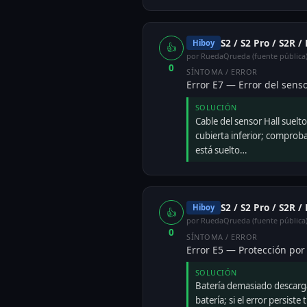
S2 / S2 Pro / S2R /
Hiboy
👍
por RuedaQrueda (fuente pública
0
SÍNTOMA / ERROR
Error E7 — Error del senso
SOLUCIÓN
Cable del sensor Hall suelt
cubierta inferior; comprobar
está suelto…
S2 / S2 Pro / S2R /
Hiboy
👍
por RuedaQrueda (fuente pública
0
SÍNTOMA / ERROR
Error E5 — Protección por 
SOLUCIÓN
Batería demasiado descarga
batería; si el error persiste