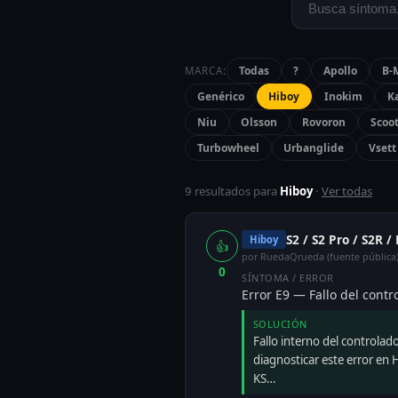
Todas
?
Apollo
B-
MARCA:
Genérico
Hiboy
Inokim
K
Niu
Olsson
Rovoron
Scoo
Turbowheel
Urbanglide
Vsett
9 resultados para
Hiboy
·
Ver todas
S2 / S2 Pro / S2R /
Hiboy
👍
por RuedaQrueda (fuente pública
0
SÍNTOMA / ERROR
Error E9 — Fallo del contr
SOLUCIÓN
Fallo interno del controlado
diagnosticar este error en H
KS…