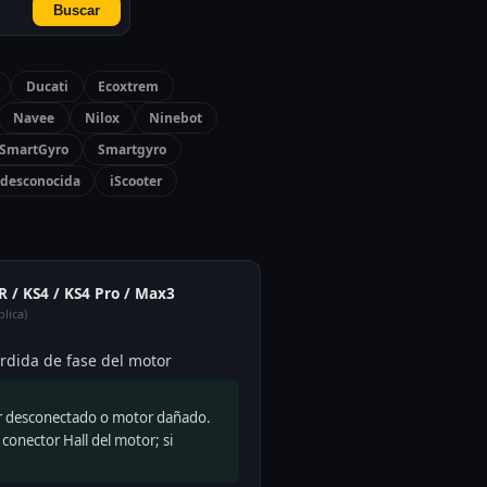
Buscar
Ducati
Ecoxtrem
Navee
Nilox
Ninebot
SmartGyro
Smartgyro
desconocida
iScooter
2R / KS4 / KS4 Pro / Max3
lica)
rdida de fase del motor
or desconectado o motor dañado.
conector Hall del motor; si