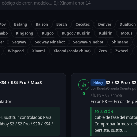
Mov
Bafang
Baison
Bosch
Cecotec
Denver
Dualtron
aabo
Kingsong
Kugoo
Kugoo / KuKirin
Kukirin
Motus
ter
Segway
Segway Ninebot
Segway-Ninebot
Shimano
Wispeed
Xiaomi
Xiaomi (copia china)
Zero
Zwheel
 KS4 / KS4 Pro / Max3
S2 / S2 Pro / S
Hiboy
👍
)
por RuedaQrueda (fuente púb
0
SÍNTOMA / ERROR
olador
Error E8 — Error de pé
SOLUCIÓN
r. Sustituir controlador. Para
Cable de fase del mot
iboy S2 / S2 Pro / S2R / KS4 /
Comprobar firmeza del 
persiste, sustitu…