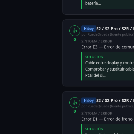
batería…
S2 / S2 Pro / S2R /
Hiboy
👍
por RuedaQrueda (fuente pública
0
SÍNTOMA / ERROR
Error E3 — Error de comun
SOLUCIÓN
Cable entre display y contr
Comprobar y sustituir cable
PCB del di…
S2 / S2 Pro / S2R /
Hiboy
👍
por RuedaQrueda (fuente pública
0
SÍNTOMA / ERROR
Error E1 — Error de freno 
SOLUCIÓN