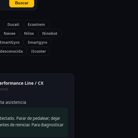
Buscar
Ducati
Ecoxtrem
Navee
Nilox
Ninebot
SmartGyro
Smartgyro
desconocida
iScooter
Performance Line / CX
lica)
ta asistencia
ectado. Parar de pedalear; dejar
ntes de reiniciar. Para diagnosticar