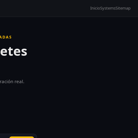
Inicio
Systems
Sitemap
CADAS
netes
ración real.