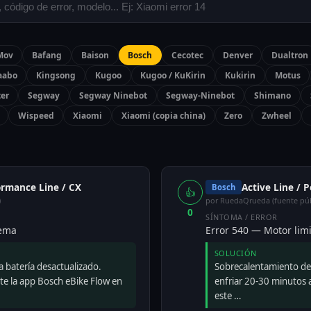
Mov
Bafang
Baison
Bosch
Cecotec
Denver
Dualtron
aabo
Kingsong
Kugoo
Kugoo / KuKirin
Kukirin
Motus
ter
Segway
Segway Ninebot
Segway-Ninebot
Shimano
Wispeed
Xiaomi
Xiaomi (copia china)
Zero
Zwheel
ormance Line / CX
Active Line / 
Bosch
👍
)
por RuedaQrueda (fuente púb
0
SÍNTOMA / ERROR
tema
Error 540 — Motor limi
SOLUCIÓN
a batería desactualizado.
Sobrecalentamiento det
te la app Bosch eBike Flow en
enfriar 20-30 minutos a
este …