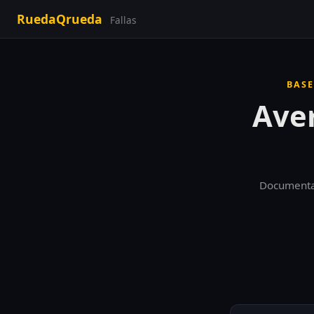
RuedaQrueda
Fallas
BASE
Aver
Documentado