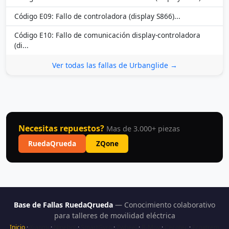
Código E09: Fallo de controladora (display S866)...
Código E10: Fallo de comunicación display-controladora
(di...
Ver todas las fallas de Urbanglide →
Necesitas repuestos?
Mas de 3.000+ piezas
RuedaQrueda
ZQone
Base de Fallas RuedaQrueda
— Conocimiento colaborativo
para talleres de movilidad eléctrica
Inicio
·
Xiaomi
·
Ninebot
·
SmartGyro
·
Zwheel
·
B-Mov
·
Cecotec
·
Ecoxtrem