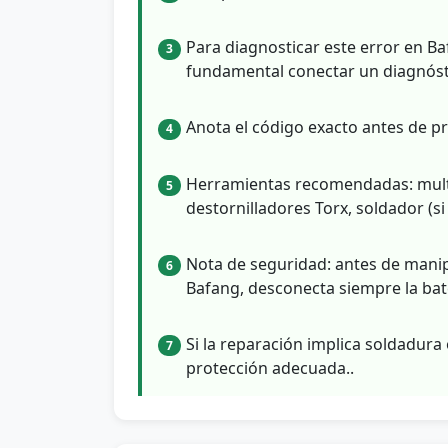
Para diagnosticar este error en B
3
fundamental conectar un diagnóstico
Anota el código exacto antes de p
4
Herramientas recomendadas: multím
5
destornilladores Torx, soldador (s
Nota de seguridad: antes de manip
6
Bafang, desconecta siempre la bate
Si la reparación implica soldadura 
7
protección adecuada..