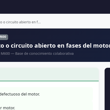
 o circuito abierto en f...
M600
o o circuito abierto en fases del moto
/ M600 — Base de conocimiento colaborativa
defectuoso del motor.
r motor.