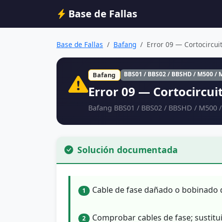
Base de Fallas
Base de Fallas
Bafang
Error 09 — Cortocircuito
BBS01 / BBS02 / BBSHD / M500 / 
Bafang
Error 09 — Cortocircuit
Bafang BBS01 / BBS02 / BBSHD / M500 
Solución documentada
Cable de fase dañado o bobinado 
1
Comprobar cables de fase; sustitui
2