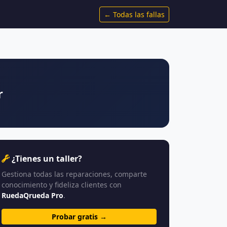
← Todas las fallas
r
¿Tienes un taller?
Gestiona todas las reparaciones, comparte
conocimiento y fideliza clientes con
RuedaQrueda Pro
.
Probar gratis →