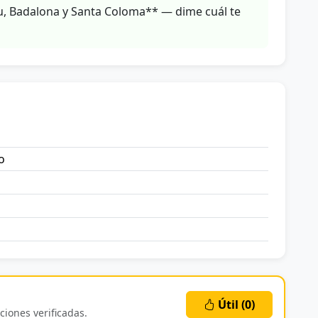
, Badalona y Santa Coloma** — dime cuál te
o
a
Útil (
0
)
ciones verificadas.