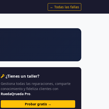
← Todas las fallas
¿Tienes un taller?
Gestiona todas las reparaciones, comparte
conocimiento y fideliza clientes con
RuedaQrueda Pro
.
Probar gratis →