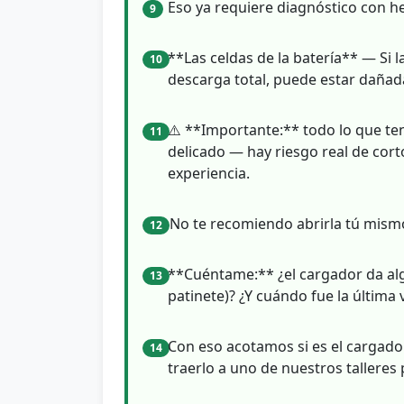
Eso ya requiere diagnóstico con h
9
**Las celdas de la batería** — Si l
10
descarga total, puede estar dañad
⚠️ **Importante:** todo lo que te
11
delicado — hay riesgo real de corto
experiencia.
No te recomiendo abrirla tú mism
12
**Cuéntame:** ¿el cargador da algu
13
patinete)? ¿Y cuándo fue la última 
Con eso acotamos si es el cargador
14
traerlo a uno de nuestros talleres 