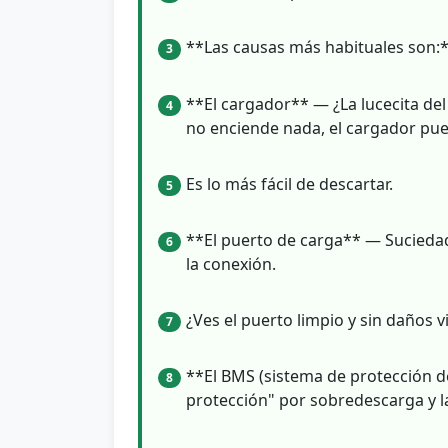
**Las causas más habituales son:*
3
**El cargador** — ¿La lucecita del
4
no enciende nada, el cargador pu
Es lo más fácil de descartar.
5
**El puerto de carga** — Sucied
6
la conexión.
¿Ves el puerto limpio y sin daños vi
7
**El BMS (sistema de protección d
8
protección" por sobredescarga y la