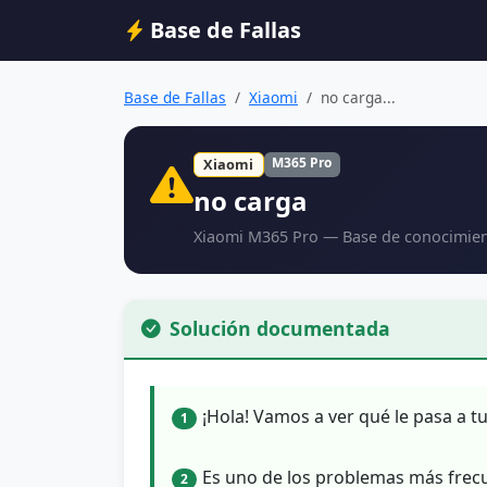
Base de Fallas
Base de Fallas
Xiaomi
no carga...
M365 Pro
Xiaomi
no carga
Xiaomi M365 Pro — Base de conocimien
Solución documentada
¡Hola! Vamos a ver qué le pasa a t
1
Es uno de los problemas más frecu
2