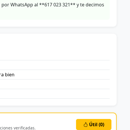
s por WhatsApp al **617 023 321** y te decimos
ra bien
Útil (
0
)
ciones verificadas.