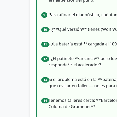
Para afinar el diagnóstico, cuénta
9
- ¿**Qué versión** tienes (Wolf War
10
- ¿La batería está **cargada al 1
11
- ¿El patinete **arranca** pero l
12
responde** el acelerador?.
Si el problema está en la **batería
13
que revisar en taller — no es para 
Tenemos talleres cerca: **Barcel
14
Coloma de Gramenet**.