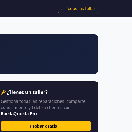
← Todas las fallas
¿Tienes un taller?
Gestiona todas las reparaciones, comparte
conocimiento y fideliza clientes con
RuedaQrueda Pro
.
Probar gratis →