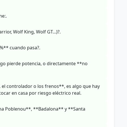
me:.
rior, Wolf King, Wolf GT...)?.
00%** cuando pasa?.
uego pierde potencia, o directamente **no
, el controlador o los frenos**, es algo que hay
tocar en casa por riesgo eléctrico real.
ona Poblenou**, **Badalona** y **Santa