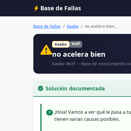
Base de Fallas
Base de Fallas
Kaabo
no acelera bien...
Wolf
Kaabo
no acelera bien
Kaabo Wolf — Base de conocimiento co
Solución documentada
¡Hola! Vamos a ver qué le pasa a t
1
tienen varias causas posibles.