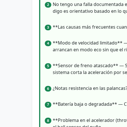
No tengo una falla documentada es
2
digo es orientativo basado en lo q
**Las causas más frecuentes cuand
3
**Modo de velocidad limitado** —
4
arrancan en modo eco sin que el ri
**Sensor de freno atascado** — Si 
5
sistema corta la aceleración por s
¿Notas resistencia en las palancas?
6
**Batería baja o degradada** — C
7
**Problema en el acelerador (thro
8
el hall sensor del puño.