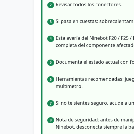
Revisar todos los conectores.
2
Si pasa en cuestas: sobrecalentam
3
Esta avería del Ninebot F20 / F25 /
4
completa del componente afectado
Documenta el estado actual con fo
5
Herramientas recomendadas: juego 
6
multímetro.
Si no te sientes seguro, acude a un
7
Nota de seguridad: antes de manip
8
Ninebot, desconecta siempre la bat