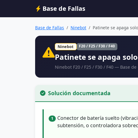
Base de Fallas
Base de Fallas
Ninebot
Patinete se apaga solo
F20 / F25 / F30 / F40
Ninebot
Patinete se apaga solo
Ninebot F20 / F25 / F30 / F40 — Base de
Solución documentada
Conector de batería suelto (vibra
1
subtensión, o controladora sobrec