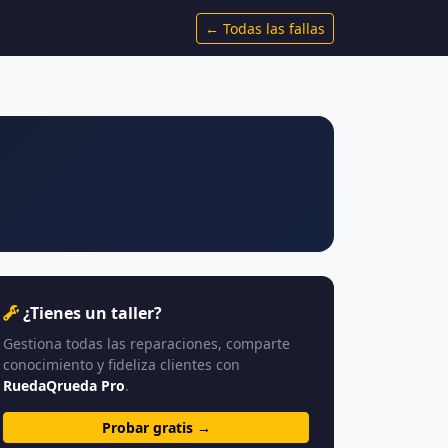
← Todas las fallas
¿Tienes un taller?
Gestiona todas las reparaciones, comparte
conocimiento y fideliza clientes con
RuedaQrueda Pro
.
Probar gratis →