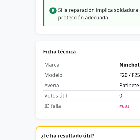
Si la reparación implica soldadura 
9
protección adecuada..
Ficha técnica
Marca
Ninebot
Modelo
F20 / F25
Avería
Patinete
Votos útil
0
ID falla
#601
¿Te ha resultado útil?