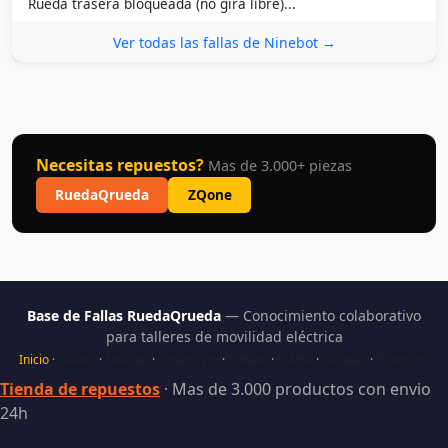
Rueda trasera bloqueada (no gira libre)...
Ver todas las fallas de Ninebot →
Necesitas repuestos?
Mas de 3.000+ piezas
RuedaQrueda
ZQone
Base de Fallas RuedaQrueda
— Conocimiento colaborativo
para talleres de movilidad eléctrica
Inicio
·
Xiaomi
·
Ninebot
·
SmartGyro
·
Zwheel
·
B-Mov
·
Cecotec
·
Ecoxtrem
Tienda de repuestos
· Mas de 3.000 productos con envio
24h