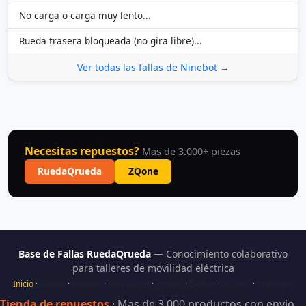
No carga o carga muy lento...
Rueda trasera bloqueada (no gira libre)...
Ver todas las fallas de Ninebot →
Necesitas repuestos?
Mas de 3.000+ piezas
RuedaQrueda
ZQone
Base de Fallas RuedaQrueda
— Conocimiento colaborativo
para talleres de movilidad eléctrica
Inicio
·
Xiaomi
·
Ninebot
·
SmartGyro
·
Zwheel
·
B-Mov
·
Cecotec
·
Ecoxtrem
Tienda de repuestos
· Mas de 3.000 productos con envio