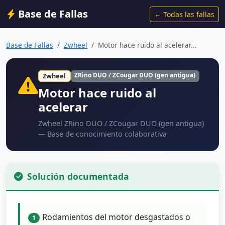
Base de Fallas
← Todas las fallas
Base de Fallas
Zwheel
Motor hace ruido al acelerar...
ZRino DUO / ZCougar DUO (gen antigua)
Zwheel
Motor hace ruido al
acelerar
Zwheel ZRino DUO / ZCougar DUO (gen antigua)
— Base de conocimiento colaborativa
Solución documentada
Rodamientos del motor desgastados o
1