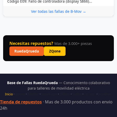
Código E09: Fallo de controladora (display S866)...
Ver todas las fallas de B-Mov →
Necesitas repuestos?
Mas de 3.000+ piezas
RuedaQrueda
ZQone
Base de Fallas RuedaQrueda
— Conocimiento colaborativo
para talleres de movilidad eléctrica
Inicio
·
Xiaomi
·
Ninebot
·
SmartGyro
·
Zwheel
·
B-Mov
·
Cecotec
·
Ecoxtrem
Tienda de repuestos
· Mas de 3.000 productos con envio
24h