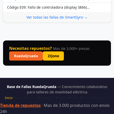
Código E09: Fallo de controladora (display S866)...
Ver todas las fallas de SmartGyro →
Necesitas repuestos?
Mas de 3.000+ piezas
RuedaQrueda
ZQone
Base de Fallas RuedaQrueda
— Conocimiento colaborativo
para talleres de movilidad eléctrica
Inicio
·
Xiaomi
·
Ninebot
·
SmartGyro
·
Zwheel
·
B-Mov
·
Cecotec
·
Ecoxtrem
Tienda de repuestos
· Mas de 3.000 productos con envio
24h