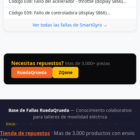
Código E08: Fallo del acelerador - throttle (display S866)...
Código E09: Fallo de controladora (display S866)...
Ver todas las fallas de SmartGyro →
Necesitas repuestos?
Mas de 3.000+ piezas
RuedaQrueda
ZQone
Base de Fallas RuedaQrueda
— Conocimiento colaborativo
para talleres de movilidad eléctrica
Inicio
·
Xiaomi
·
Ninebot
·
SmartGyro
·
Zwheel
·
B-Mov
·
Cecotec
·
Ecoxtrem
Tienda de repuestos
· Mas de 3.000 productos con envio