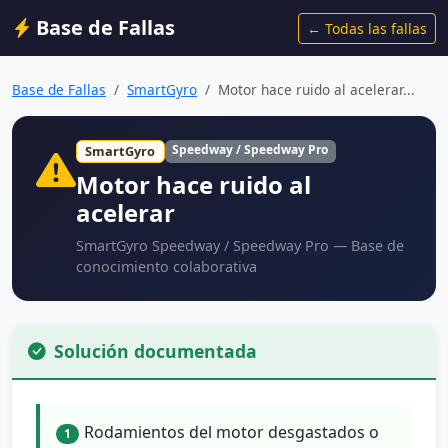
Base de Fallas
← Todas las fallas
Base de Fallas
SmartGyro
Motor hace ruido al acelerar...
Speedway / Speedway Pro
SmartGyro
Motor hace ruido al
acelerar
SmartGyro Speedway / Speedway Pro — Base de
conocimiento colaborativa
Solución documentada
Rodamientos del motor desgastados o
1