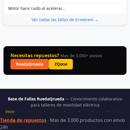
Motor hace ruido al acelerar...
Ver todas las fallas de Ecoxtrem →
Necesitas repuestos?
Mas de 3.000+ piezas
RuedaQrueda
ZQone
Base de Fallas RuedaQrueda
— Conocimiento colaborativo
para talleres de movilidad eléctrica
Inicio
·
Xiaomi
·
Ninebot
·
SmartGyro
·
Zwheel
·
B-Mov
·
Cecotec
·
Ecoxtrem
Tienda de repuestos
· Mas de 3.000 productos con envio
24h