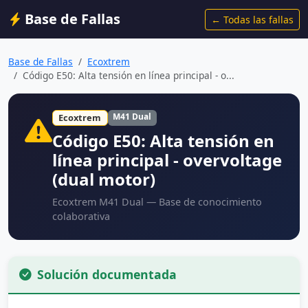
Base de Fallas
← Todas las fallas
Base de Fallas
Ecoxtrem
Código E50: Alta tensión en línea principal - o...
M41 Dual
Ecoxtrem
Código E50: Alta tensión en
línea principal - overvoltage
(dual motor)
Ecoxtrem M41 Dual — Base de conocimiento
colaborativa
Solución documentada