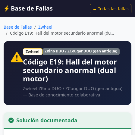
Base de Fallas
← Todas las fallas
Base de Fallas
Zwheel
Código E19: Hall del motor secundario anormal (du...
ZRino DUO / ZCougar DUO (gen antigua)
Zwheel
Código E19: Hall del motor
secundario anormal (dual
motor)
Zwheel ZRino DUO / ZCougar DUO (gen antigua)
— Base de conocimiento colaborativa
Solución documentada