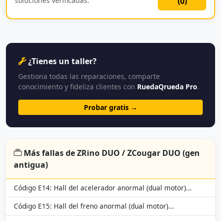
soluciones verificadas.
(
0
)
¿Tienes un taller?
Gestiona todas las reparaciones, comparte
conocimiento y fideliza clientes con
RuedaQrueda Pro
.
Probar gratis →
Más fallas de ZRino DUO / ZCougar DUO (gen
antigua)
Código E14: Hall del acelerador anormal (dual motor)...
Código E15: Hall del freno anormal (dual motor)...