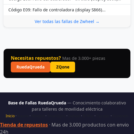
Código E09: Fallo de controladora (display S866)...
Ver todas las fallas de Zwheel →
Necesitas repuestos?
Mas de 3.000+ piezas
RuedaQrueda
ZQone
Base de Fallas RuedaQrueda
— Conocimiento colaborativo
para talleres de movilidad eléctrica
Inicio
·
Xiaomi
·
Ninebot
·
SmartGyro
·
Zwheel
·
B-Mov
·
Cecotec
·
Ecoxtrem
Tienda de repuestos
· Mas de 3.000 productos con envio
24h