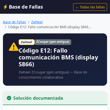
Base de Fallas
← Todas las fallas
Base de Fallas
Zwheel
Código E12: Fallo comunicación BMS (display S866...
ZCougar (gen antigua)
Zwheel
Código E12: Fallo
comunicación BMS (display
S866)
Zwheel ZCougar (gen antigua) — Base de
conocimiento colaborativa
Solución documentada