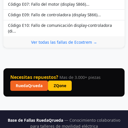
Código E07: Fallo del motor (display S866)...
Código E09: Fallo de controladora (display S866)...
Código E10: Fallo de comunicación display-controladora
(di...
Ver todas las fallas de Ecoxtrem →
Necesitas repuestos?
Mas de 3.000+ piezas
RuedaQrueda
ZQone
Base de Fallas RuedaQrueda
— Conocimiento colaborativo
para talleres de movilidad eléctrica