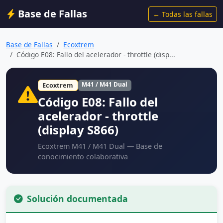
Base de Fallas
← Todas las fallas
Base de Fallas
Ecoxtrem
Código E08: Fallo del acelerador - throttle (disp...
M41 / M41 Dual
Ecoxtrem
Código E08: Fallo del
acelerador - throttle
(display S866)
Ecoxtrem M41 / M41 Dual — Base de
conocimiento colaborativa
Solución documentada