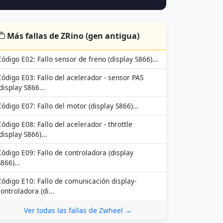
Más fallas de ZRino (gen antigua)
Código E02: Fallo sensor de freno (display S866)...
Código E03: Fallo del acelerador - sensor PAS
(display S866...
Código E07: Fallo del motor (display S866)...
Código E08: Fallo del acelerador - throttle
display S866)...
Código E09: Fallo de controladora (display
866)...
Código E10: Fallo de comunicación display-
controladora (di...
Ver todas las fallas de Zwheel →