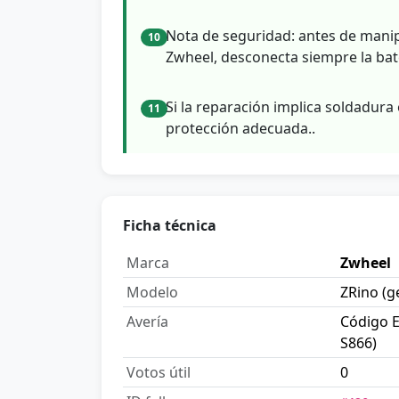
Nota de seguridad: antes de manip
10
Zwheel, desconecta siempre la bate
Si la reparación implica soldadura 
11
protección adecuada..
Ficha técnica
Marca
Zwheel
Modelo
ZRino (g
Avería
Código E
S866)
Votos útil
0