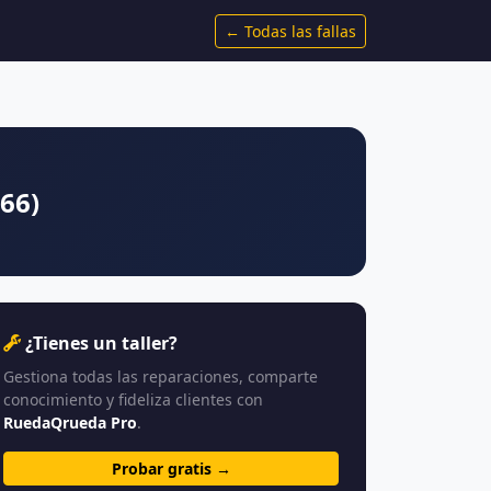
← Todas las fallas
866)
¿Tienes un taller?
Gestiona todas las reparaciones, comparte
conocimiento y fideliza clientes con
RuedaQrueda Pro
.
Probar gratis →