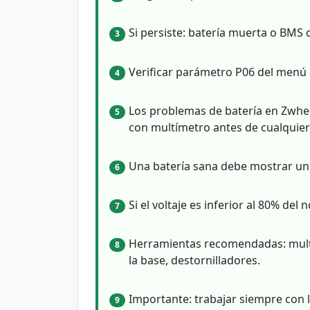
Si persiste: batería muerta o BMS 
3
Verificar parámetro P06 del menú 
4
Los problemas de batería en Zwhee
5
con multímetro antes de cualquier
Una batería sana debe mostrar un 
6
Si el voltaje es inferior al 80% del
7
Herramientas recomendadas: multí
8
la base, destornilladores.
Importante: trabajar siempre con 
9