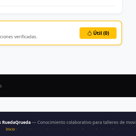
Útil (
0
)
ciones verificadas.
s
as RuedaQrueda
— Conocimiento colaborativo para talleres de movil
Inicio
·
Xiaomi
·
Ninebot
·
SmartGyro
·
Zwheel
·
B-Mov
·
Cecotec
·
Ecoxtrem