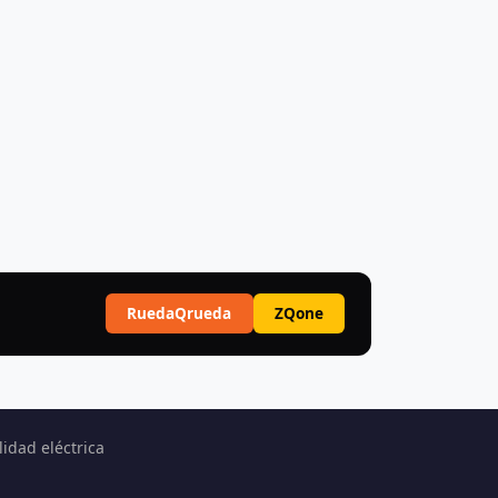
RuedaQrueda
ZQone
idad eléctrica