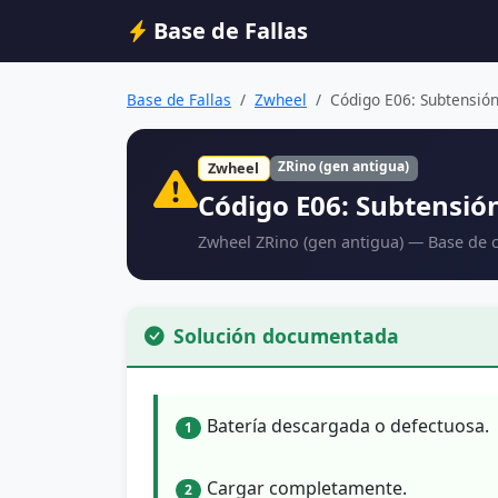
Base de Fallas
Base de Fallas
Zwheel
Código E06: Subtensión 
ZRino (gen antigua)
Zwheel
Código E06: Subtensión
Zwheel ZRino (gen antigua) — Base de 
Solución documentada
Batería descargada o defectuosa.
1
Cargar completamente.
2