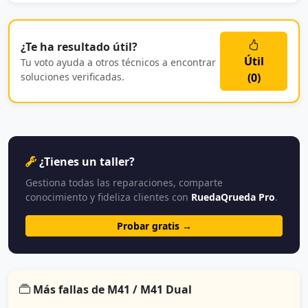
¿Te ha resultado útil?
Útil
Tu voto ayuda a otros técnicos a encontrar
soluciones verificadas.
(
0
)
¿Tienes un taller?
Gestiona todas las reparaciones, comparte
conocimiento y fideliza clientes con
RuedaQrueda Pro
.
Probar gratis →
Más fallas de M41 / M41 Dual