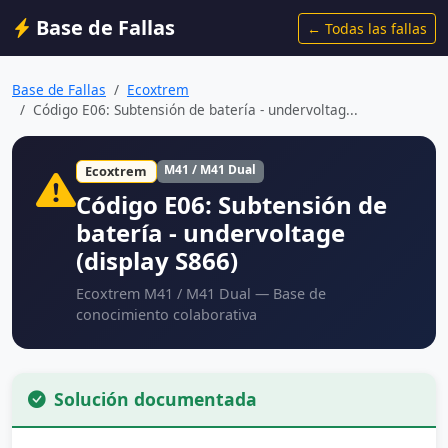
Base de Fallas
← Todas las fallas
Base de Fallas
Ecoxtrem
Código E06: Subtensión de batería - undervoltag...
M41 / M41 Dual
Ecoxtrem
Código E06: Subtensión de
batería - undervoltage
(display S866)
Ecoxtrem M41 / M41 Dual — Base de
conocimiento colaborativa
Solución documentada