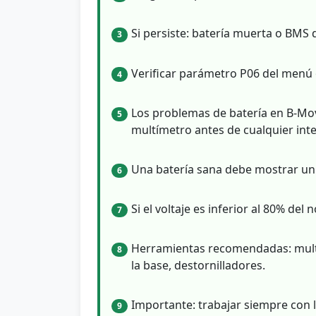
Si persiste: batería muerta o BMS 
3
Verificar parámetro P06 del menú 
4
Los problemas de batería en B-Mov 
5
multímetro antes de cualquier int
Una batería sana debe mostrar un 
6
Si el voltaje es inferior al 80% del
7
Herramientas recomendadas: multí
8
la base, destornilladores.
Importante: trabajar siempre con 
9