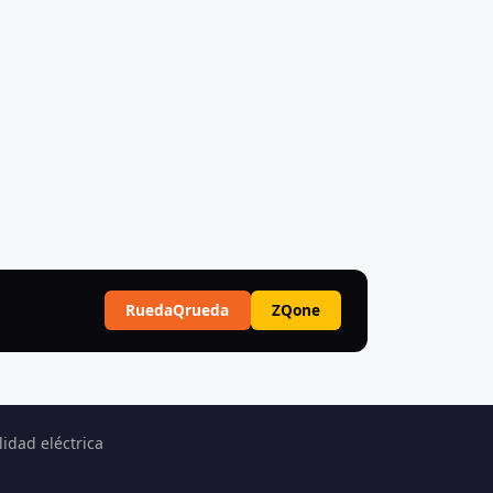
RuedaQrueda
ZQone
idad eléctrica