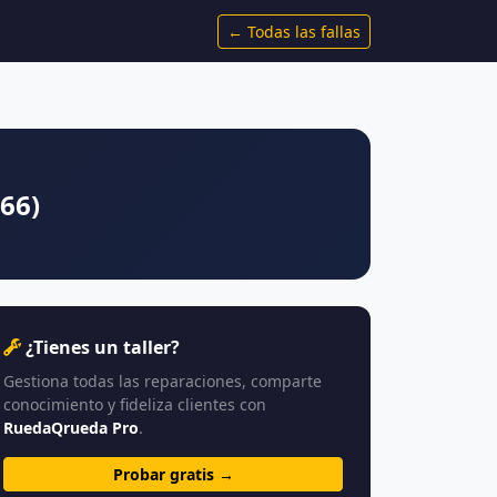
← Todas las fallas
866)
¿Tienes un taller?
Gestiona todas las reparaciones, comparte
conocimiento y fideliza clientes con
RuedaQrueda Pro
.
Probar gratis →