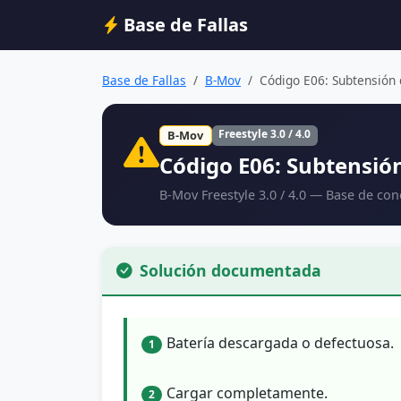
Base de Fallas
Base de Fallas
B-Mov
Código E06: Subtensión d
Freestyle 3.0 / 4.0
B-Mov
Código E06: Subtensión
B-Mov Freestyle 3.0 / 4.0 — Base de co
Solución documentada
Batería descargada o defectuosa.
1
Cargar completamente.
2