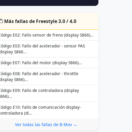
Más fallas de Freestyle 3.0 / 4.0
Código E02: Fallo sensor de freno (display S866)...
Código E03: Fallo del acelerador - sensor PAS
(display S866...
Código E07: Fallo del motor (display S866)...
Código E08: Fallo del acelerador - throttle
display S866)...
Código E09: Fallo de controladora (display
866)...
Código E10: Fallo de comunicación display-
controladora (di...
Ver todas las fallas de B-Mov →