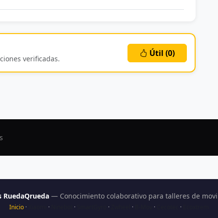
Útil (
0
)
ciones verificadas.
s
as RuedaQrueda
— Conocimiento colaborativo para talleres de movil
Inicio
·
Xiaomi
·
Ninebot
·
SmartGyro
·
Zwheel
·
B-Mov
·
Cecotec
·
Ecoxtrem