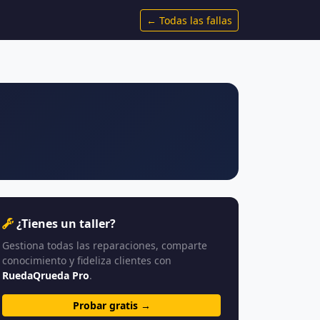
← Todas las fallas
¿Tienes un taller?
Gestiona todas las reparaciones, comparte
conocimiento y fideliza clientes con
RuedaQrueda Pro
.
Probar gratis →