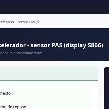
elerador - sensor PAS (di...
celerador - sensor PAS (display S866)
conocimiento colaborativa
nector.
ición de reposo.