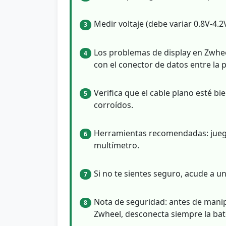
Medir voltaje (debe variar 0.8V-4.2V
3
Los problemas de display en Zwhee
4
con el conector de datos entre la p
Verifica que el cable plano esté b
5
corroídos.
Herramientas recomendadas: juego 
6
multímetro.
Si no te sientes seguro, acude a un
7
Nota de seguridad: antes de manip
8
Zwheel, desconecta siempre la bate