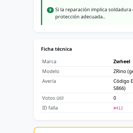
Si la reparación implica soldadura 
9
protección adecuada..
Ficha técnica
Marca
Zwheel
Modelo
ZRino (g
Avería
Código E
S866)
Votos útil
0
ID falla
#412