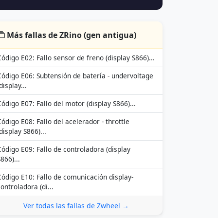
Más fallas de ZRino (gen antigua)
Código E02: Fallo sensor de freno (display S866)...
Código E06: Subtensión de batería - undervoltage
display...
Código E07: Fallo del motor (display S866)...
Código E08: Fallo del acelerador - throttle
display S866)...
Código E09: Fallo de controladora (display
866)...
Código E10: Fallo de comunicación display-
controladora (di...
Ver todas las fallas de Zwheel →