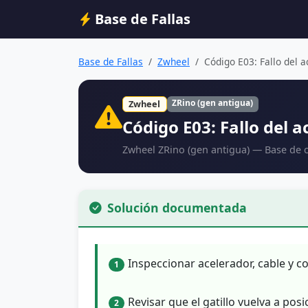
Base de Fallas
Base de Fallas
Zwheel
Código E03: Fallo del ac
ZRino (gen antigua)
Zwheel
Código E03: Fallo del a
Zwheel ZRino (gen antigua) — Base de 
Solución documentada
Inspeccionar acelerador, cable y co
1
Revisar que el gatillo vuelva a pos
2