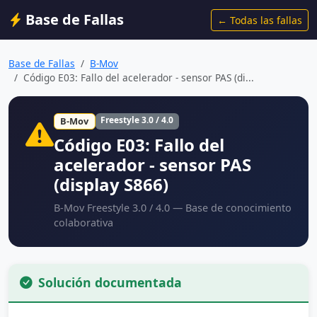
Base de Fallas
← Todas las fallas
Base de Fallas
B-Mov
Código E03: Fallo del acelerador - sensor PAS (di...
Freestyle 3.0 / 4.0
B-Mov
Código E03: Fallo del
acelerador - sensor PAS
(display S866)
B-Mov Freestyle 3.0 / 4.0 — Base de conocimiento
colaborativa
Solución documentada