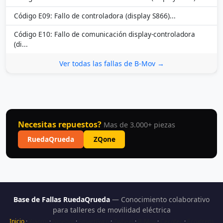
Código E09: Fallo de controladora (display S866)...
Código E10: Fallo de comunicación display-controladora
(di...
Ver todas las fallas de B-Mov →
Necesitas repuestos?
Mas de 3.000+ piezas
RuedaQrueda
ZQone
Base de Fallas RuedaQrueda
— Conocimiento colaborativo
para talleres de movilidad eléctrica
Inicio
·
Xiaomi
·
Ninebot
·
SmartGyro
·
Zwheel
·
B-Mov
·
Cecotec
·
Ecoxtrem