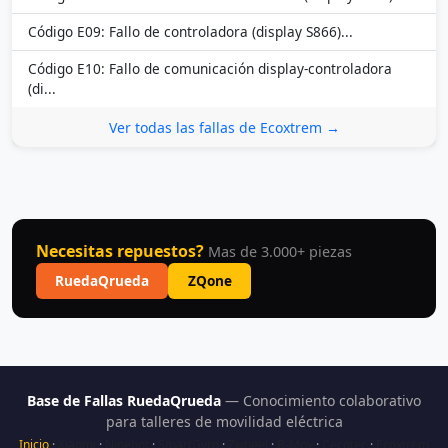
Código E09: Fallo de controladora (display S866)...
Código E10: Fallo de comunicación display-controladora
(di...
Ver todas las fallas de Ecoxtrem →
Necesitas repuestos?
Mas de 3.000+ piezas
RuedaQrueda
ZQone
Base de Fallas RuedaQrueda
— Conocimiento colaborativo
para talleres de movilidad eléctrica
Inicio
·
Xiaomi
·
Ninebot
·
SmartGyro
·
Zwheel
·
B-Mov
·
Cecotec
·
Ecoxtrem