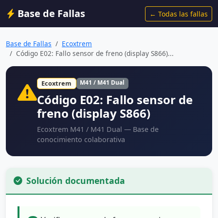
Base de Fallas
← Todas las fallas
Base de Fallas
Ecoxtrem
Código E02: Fallo sensor de freno (display S866)...
M41 / M41 Dual
Ecoxtrem
Código E02: Fallo sensor de
freno (display S866)
Ecoxtrem M41 / M41 Dual — Base de
conocimiento colaborativa
Solución documentada