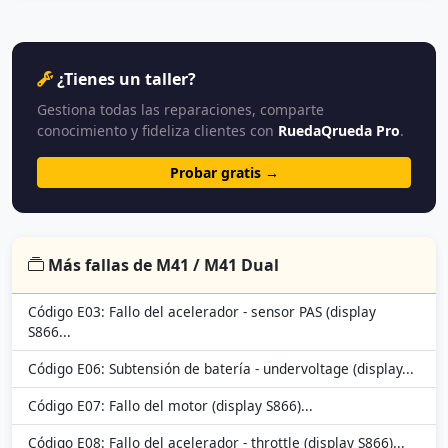
¿Tienes un taller?
Gestiona todas las reparaciones, comparte
conocimiento y fideliza clientes con
RuedaQrueda Pro
.
Probar gratis →
Más fallas de M41 / M41 Dual
Código E03: Fallo del acelerador - sensor PAS (display
S866...
Código E06: Subtensión de batería - undervoltage (display...
Código E07: Fallo del motor (display S866)...
Código E08: Fallo del acelerador - throttle (display S866)...