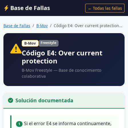
Base de Fallas
← Todas las fallas
Base de Fallas
B-Mov
Código E4: Over current protection...
Freestyle
B-Mov
Código E4: Over current
protection
B-Mov Freestyle — Base de conocimiento
colaborativa
Solución documentada
Si el error E4 se informa continuamente,
1