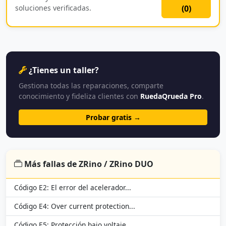
soluciones verificadas.
(
0
)
¿Tienes un taller?
Gestiona todas las reparaciones, comparte
conocimiento y fideliza clientes con
RuedaQrueda Pro
.
Probar gratis →
Más fallas de ZRino / ZRino DUO
Código E2: El error del acelerador...
Código E4: Over current protection...
Código E5: Protección bajo voltaje...