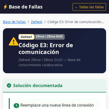
Base de Fallas
← Todas las fallas
Base de Fallas
Zwheel
Código E3: Error de comunicación...
ZRino / ZRino DUO
Zwheel
Código E3: Error de
comunicación
Zwheel ZRino / ZRino DUO — Base de
conocimiento colaborativa
Solución documentada
Reemplace una nueva línea de conexión
1