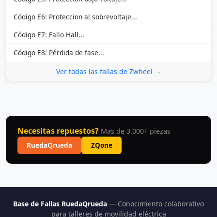
Código E6: Proteccion al sobrevoltaje...
Código E7: Fallo Hall...
Código E8: Pérdida de fase...
Ver todas las fallas de Zwheel →
Necesitas repuestos?
Mas de 3.000+ piezas
RuedaQrueda
ZQone
Base de Fallas RuedaQrueda
— Conocimiento colaborativo
para talleres de movilidad eléctrica