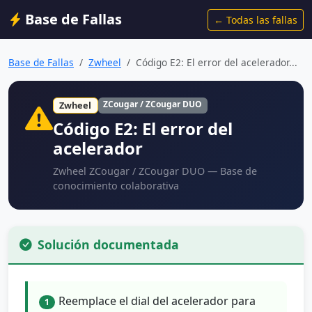
Base de Fallas
← Todas las fallas
Base de Fallas
Zwheel
Código E2: El error del acelerador...
ZCougar / ZCougar DUO
Zwheel
Código E2: El error del
acelerador
Zwheel ZCougar / ZCougar DUO — Base de
conocimiento colaborativa
Solución documentada
Reemplace el dial del acelerador para
1