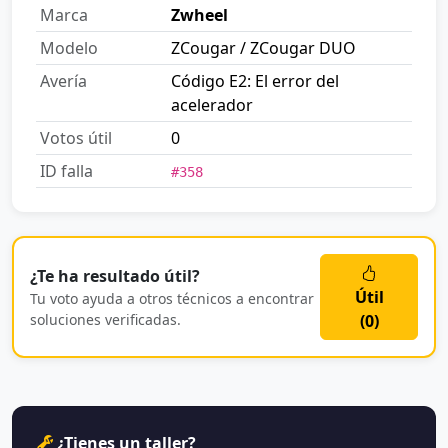
Marca
Zwheel
Modelo
ZCougar / ZCougar DUO
Avería
Código E2: El error del
acelerador
Votos útil
0
ID falla
#358
¿Te ha resultado útil?
Útil
Tu voto ayuda a otros técnicos a encontrar
soluciones verificadas.
(
0
)
¿Tienes un taller?