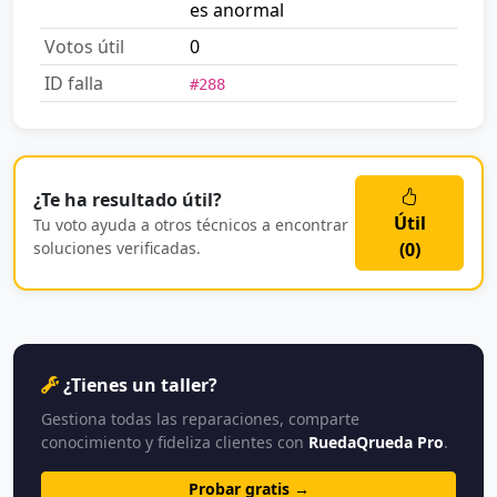
es anormal
Votos útil
0
ID falla
#288
¿Te ha resultado útil?
Útil
Tu voto ayuda a otros técnicos a encontrar
soluciones verificadas.
(
0
)
¿Tienes un taller?
Gestiona todas las reparaciones, comparte
conocimiento y fideliza clientes con
RuedaQrueda Pro
.
Probar gratis →