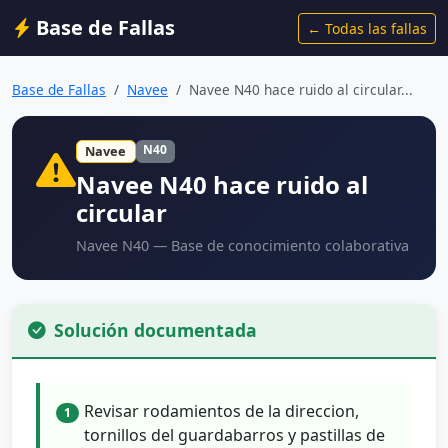
Base de Fallas
← Todas las fallas
Base de Fallas
Navee
Navee N40 hace ruido al circular...
N40
Navee
Navee N40 hace ruido al
circular
Navee N40 — Base de conocimiento colaborativa
Solución documentada
Revisar rodamientos de la direccion,
1
tornillos del guardabarros y pastillas de