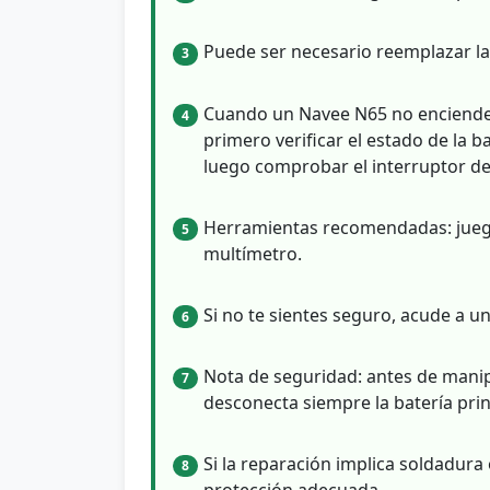
Puede ser necesario reemplazar la 
3
Cuando un Navee N65 no enciende,
4
primero verificar el estado de la b
luego comprobar el interruptor de 
Herramientas recomendadas: juego 
5
multímetro.
Si no te sientes seguro, acude a un
6
Nota de seguridad: antes de manip
7
desconecta siempre la batería prin
Si la reparación implica soldadura 
8
protección adecuada..