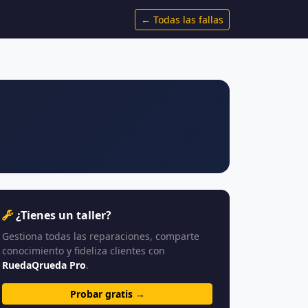
← Todas las fallas
¿Tienes un taller?
Gestiona todas las reparaciones, comparte
conocimiento y fideliza clientes con
RuedaQrueda Pro
.
Probar gratis →