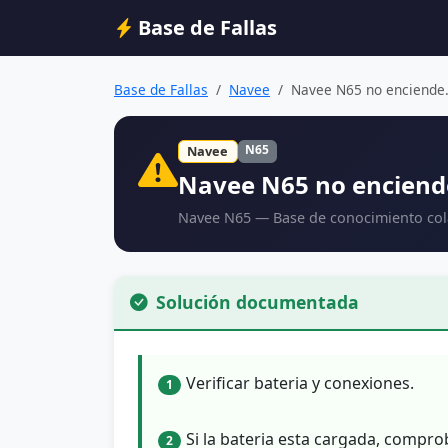
Base de Fallas
Base de Fallas
Navee
Navee N65 no enciende.
N65
Navee
Navee N65 no enciend
Navee N65 — Base de conocimiento col
Solución documentada
Verificar bateria y conexiones.
1
Si la bateria esta cargada, compro
2