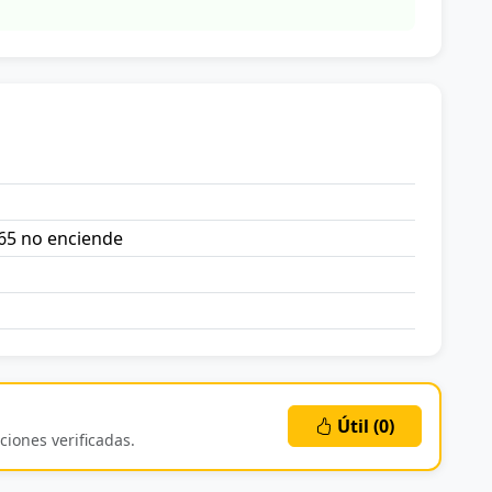
65 no enciende
Útil (
0
)
ciones verificadas.