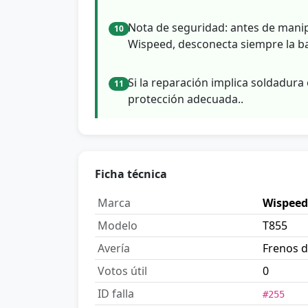
Nota de seguridad: antes de manip
10
Wispeed, desconecta siempre la bat
Si la reparación implica soldadura 
11
protección adecuada..
Ficha técnica
Marca
Wispeed
Modelo
T855
Avería
Frenos d
Votos útil
0
ID falla
#255