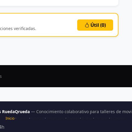
Útil (
0
)
ciones verificadas.
s
as RuedaQrueda
— Conocimiento colaborativo para talleres de movil
Inicio
·
Xiaomi
·
Ninebot
·
SmartGyro
·
Zwheel
·
B-Mov
·
Cecotec
·
Ecoxtrem
4h