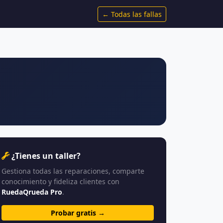
← Todas las fallas
¿Tienes un taller?
Gestiona todas las reparaciones, comparte
conocimiento y fideliza clientes con
RuedaQrueda Pro
.
Probar gratis →