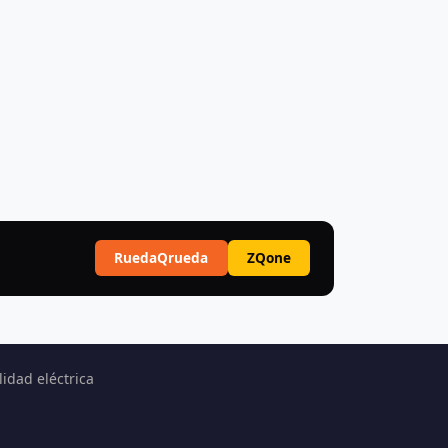
RuedaQrueda
ZQone
idad eléctrica