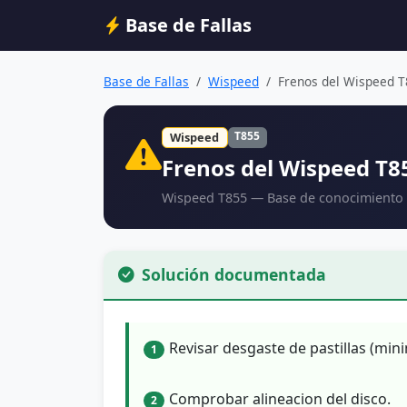
Base de Fallas
Base de Fallas
Wispeed
Frenos del Wispeed T8
T855
Wispeed
Frenos del Wispeed T8
Wispeed T855 — Base de conocimiento 
Solución documentada
Revisar desgaste de pastillas (mi
1
Comprobar alineacion del disco.
2