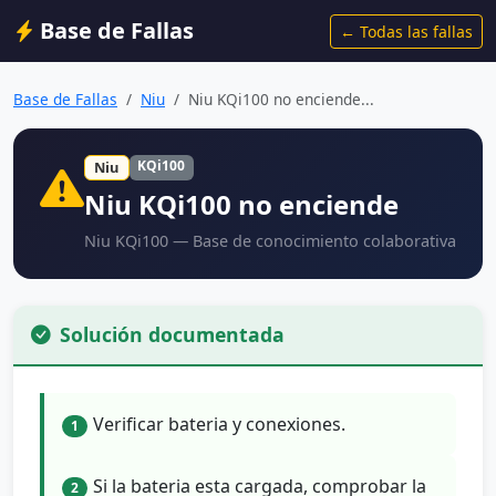
Base de Fallas
← Todas las fallas
Base de Fallas
Niu
Niu KQi100 no enciende...
KQi100
Niu
Niu KQi100 no enciende
Niu KQi100 — Base de conocimiento colaborativa
Solución documentada
Verificar bateria y conexiones.
1
Si la bateria esta cargada, comprobar la
2