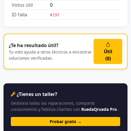
Votos útil
0
ID falla
#197
¿Te ha resultado útil?
Útil
Tu voto ayuda a otros técnicos a encontrar
soluciones verificadas.
(
0
)
¿Tienes un taller?
Gestiona todas las reparaciones, comparte
conocimiento y fideliza clientes con
RuedaQrueda Pro
.
Probar gratis →