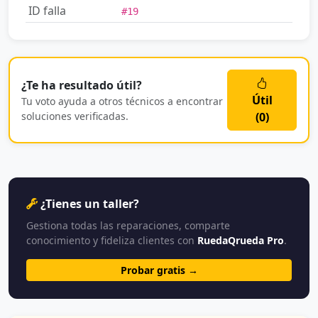
ID falla
#19
¿Te ha resultado útil?
Útil
Tu voto ayuda a otros técnicos a encontrar
soluciones verificadas.
(
0
)
¿Tienes un taller?
Gestiona todas las reparaciones, comparte
conocimiento y fideliza clientes con
RuedaQrueda Pro
.
Probar gratis →