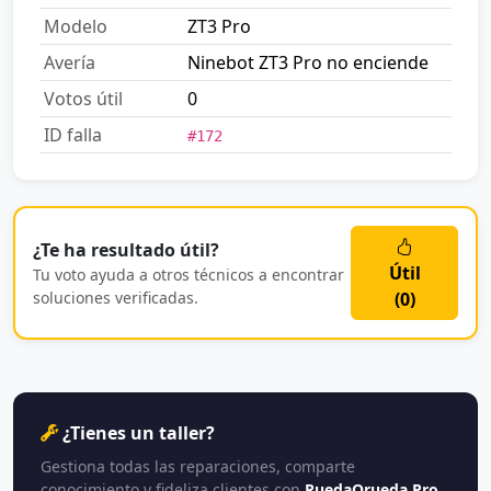
Modelo
ZT3 Pro
Avería
Ninebot ZT3 Pro no enciende
Votos útil
0
ID falla
#172
¿Te ha resultado útil?
Útil
Tu voto ayuda a otros técnicos a encontrar
soluciones verificadas.
(
0
)
¿Tienes un taller?
Gestiona todas las reparaciones, comparte
conocimiento y fideliza clientes con
RuedaQrueda Pro
.