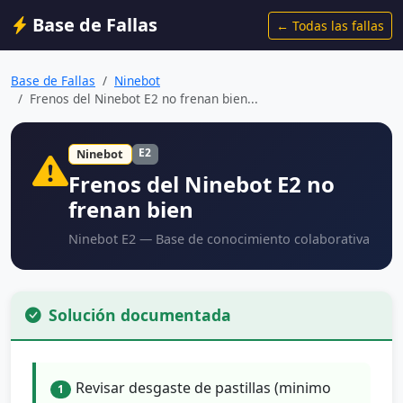
Base de Fallas
← Todas las fallas
Base de Fallas
Ninebot
Frenos del Ninebot E2 no frenan bien...
E2
Ninebot
Frenos del Ninebot E2 no
frenan bien
Ninebot E2 — Base de conocimiento colaborativa
Solución documentada
Revisar desgaste de pastillas (minimo
1