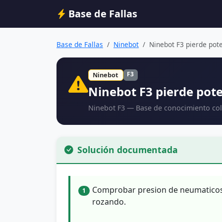
Base de Fallas
Base de Fallas
Ninebot
Ninebot F3 pierde pote
F3
Ninebot
Ninebot F3 pierde pot
Ninebot F3 — Base de conocimiento col
Solución documentada
Comprobar presion de neumaticos, 
1
rozando.