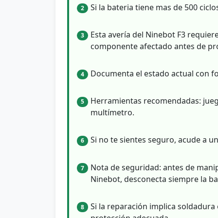
Si la bateria tiene mas de 500 cicl
2
Esta avería del Ninebot F3 requier
3
componente afectado antes de pro
Documenta el estado actual con fo
4
Herramientas recomendadas: juego 
5
multímetro.
Si no te sientes seguro, acude a un
6
Nota de seguridad: antes de manip
7
Ninebot, desconecta siempre la bat
Si la reparación implica soldadura 
8
protección adecuada..