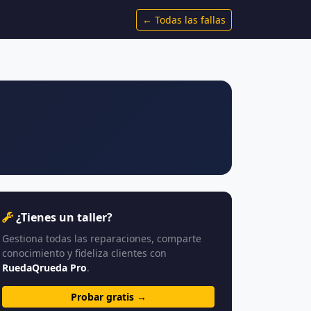
← Todas las fallas
¿Tienes un taller?
Gestiona todas las reparaciones, comparte
conocimiento y fideliza clientes con
RuedaQrueda Pro
.
Probar gratis →