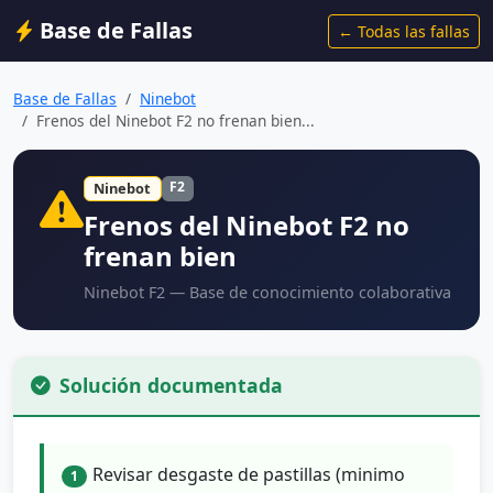
Base de Fallas
← Todas las fallas
Base de Fallas
Ninebot
Frenos del Ninebot F2 no frenan bien...
F2
Ninebot
Frenos del Ninebot F2 no
frenan bien
Ninebot F2 — Base de conocimiento colaborativa
Solución documentada
Revisar desgaste de pastillas (minimo
1