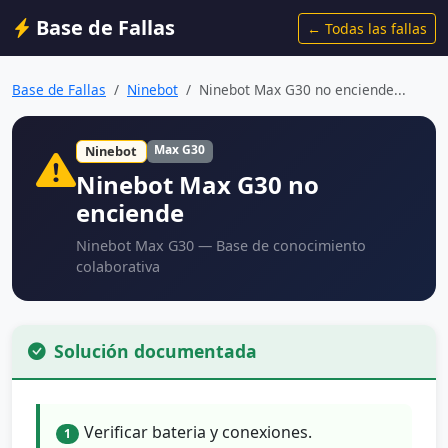
Base de Fallas
← Todas las fallas
Base de Fallas
Ninebot
Ninebot Max G30 no enciende...
Max G30
Ninebot
Ninebot Max G30 no
enciende
Ninebot Max G30 — Base de conocimiento
colaborativa
Solución documentada
Verificar bateria y conexiones.
1