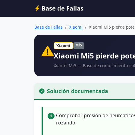
Base de Fallas
Base de Fallas
Xiaomi
Xiaomi Mi5 pierde poten
Mi5
Xiaomi
Xiaomi Mi5 pierde pot
Xiaomi Mi5 — Base de conocimiento col
Solución documentada
Comprobar presion de neumaticos, 
1
rozando.