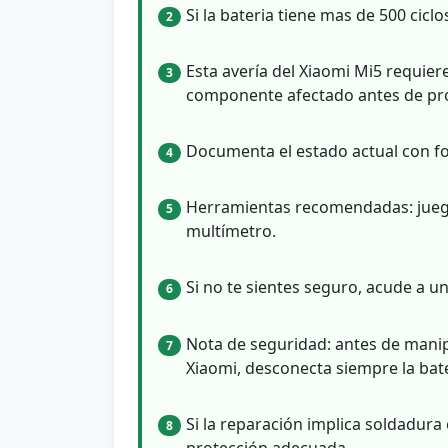
Si la bateria tiene mas de 500 cicl
2
Esta avería del Xiaomi Mi5 requier
3
componente afectado antes de pro
Documenta el estado actual con fo
4
Herramientas recomendadas: juego 
5
multímetro.
Si no te sientes seguro, acude a un
6
Nota de seguridad: antes de manip
7
Xiaomi, desconecta siempre la bate
Si la reparación implica soldadura 
8
protección adecuada..