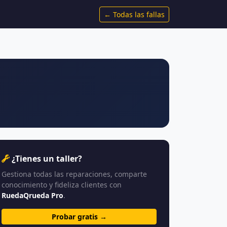
← Todas las fallas
¿Tienes un taller?
Gestiona todas las reparaciones, comparte
conocimiento y fideliza clientes con
RuedaQrueda Pro
.
Probar gratis →