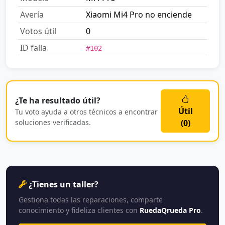
Avería
Xiaomi Mi4 Pro no enciende
Votos útil
0
ID falla
#102
¿Te ha resultado útil?
Útil
Tu voto ayuda a otros técnicos a encontrar
soluciones verificadas.
(
0
)
¿Tienes un taller?
Gestiona todas las reparaciones, comparte
conocimiento y fideliza clientes con
RuedaQrueda Pro
.